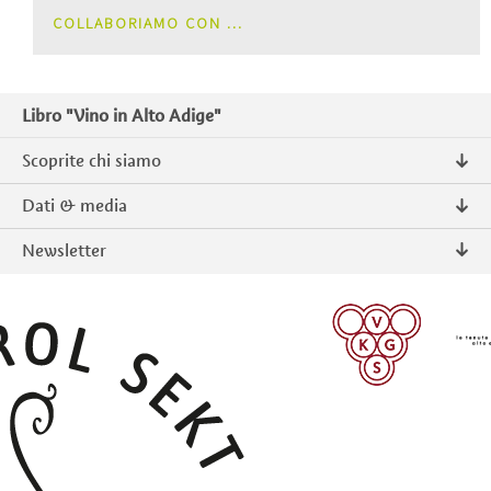
COLLABORIAMO CON ...
Libro "Vino in Alto Adige"
Scoprite chi siamo
Chi siamo
Dati & media
Contatto
Comunicati stampa
Newsletter
Intranet
Pubblicazioni
Prodotti tipici Alto Adige
Foto & Video
Iscriversi
ISCRIVERSI