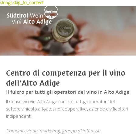
strings.skip_to_content
Storia
Esperienze
Produttori di vino
Vitigni rossi
Sostenibilità
Acquisto vino
Dati e media
Vivere il vino
Terroir
Pionieri
Premio per la cultura del vino
Winetales
News
Ricette
Premi e riconoscimenti
Comunicati stampa
Eventi
Toolbox per la carta dei vini
Corsi e seminari
Annate
Skyalps
Pubblicazioni
Centro di competenza per il vino
Foto & Video
dell’Alto Adige
Offerte di lavoro
Il fulcro per tutti gli operatori del vino in Alto Adige
Bandi
Chi siamo
Il Consorzio Vini Alto Adige riunisce tutti gli operatori del
settore vinicolo altoatesino: cooperative, aziende e viticoltori
indipendenti.
Comunicazione, marketing, gruppo di interesse