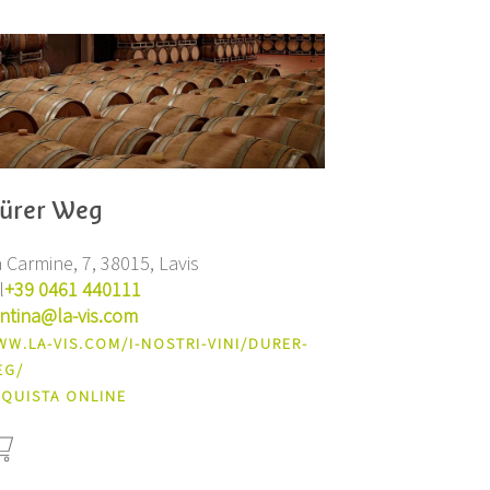
ürer Weg
a Carmine, 7, 38015, Lavis
l
+39 0461 440111
ntina@la-vis.com
W.LA-VIS.COM/I-NOSTRI-VINI/DURER-
EG/
QUISTA ONLINE