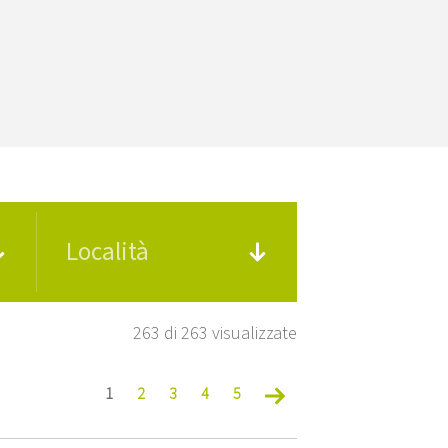
Località
263 di 263 visualizzate
1
2
3
4
5