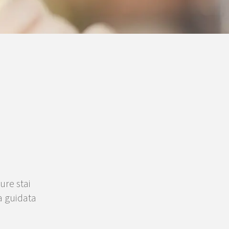
pure stai
a guidata