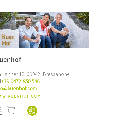
uenhof
a Lahner 12, 39042, Bressanone
l
+39 0472 850 546
fo@kuenhof.com
WW.KUENHOF.COM