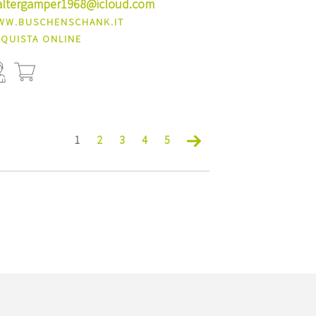
ltergamper1968@icloud.com
WW.BUSCHENSCHANK.IT
QUISTA ONLINE
1
2
3
4
5