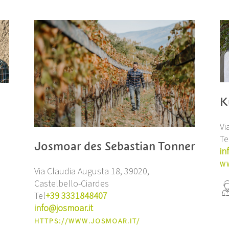
K
Vi
Te
Josmoar des Sebastian Tonner
in
W
Via Claudia Augusta 18, 39020,
Castelbello-Ciardes
Tel
+39 3331848407
info@josmoar.it
HTTPS://WWW.JOSMOAR.IT/