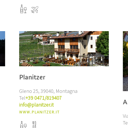
Planitzer
Gleno 25, 39040, Montagna
Tel
+39 0471/819407
A
info@planitzer.it
WWW.PLANITZER.IT
Vi
Te