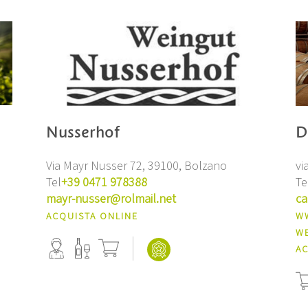
Nusserhof
D
Via Mayr Nusser 72, 39100, Bolzano
vi
Tel
+39 0471 978388
Te
mayr-nusser@rolmail.net
ca
ACQUISTA ONLINE
WW
W
AC