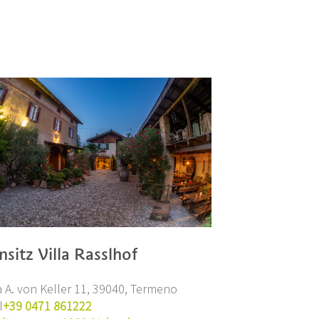
nsitz Villa Rasslhof
a A. von Keller 11, 39040, Termeno
l
+39 0471 861222