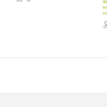
wa
W
AC