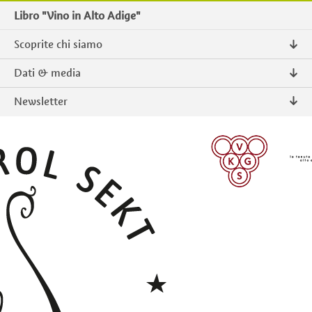
Libro "Vino in Alto Adige"
Scoprite chi siamo
Chi siamo
Dati & media
Contatto
Comunicati stampa
Newsletter
Intranet
Pubblicazioni
Prodotti tipici Alto Adige
Foto & Video
Iscriversi
ISCRIVERSI