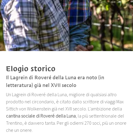
Elogio storico
Il Lagrein di Roveré della Luna era noto (in
letteratura) già nel XVII secolo
Un Lagrein di Roveré della Luna, migliore di qualsiasi altro
prodotto nel circondario, è citato dallo scrittore di viaggi Max
Sittich von Wolkenstein già nel XVII secolo. L'ambizione della
cantina sociale di Roveré della Luna
, la più settentrionale del
Trentino, è davvero tanta. Per gli odierni 270 soci, più un onore
che un onere.