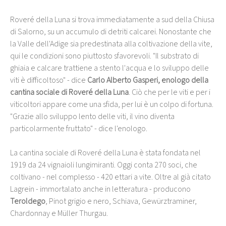
Roveré della Luna si trova immediatamente a sud della Chiusa
di Salorno, su un accumulo di detriti calcarei. Nonostante che
la Valle dell'Adige sia predestinata alla coltivazione della vite,
qui le condizioni sono piuttosto sfavorevoli. "Il substrato di
ghiaia e calcare trattiene a stento l'acqua e lo sviluppo delle
viti è difficoltoso" - dice
Carlo Alberto Gasperi, enologo della
cantina sociale di Roveré della Luna
. Ciò che per le viti e per i
viticoltori appare come una sfida, per lui è un colpo di fortuna.
"Grazie allo sviluppo lento delle viti, il vino diventa
particolarmente fruttato" - dice l'enologo.
La cantina sociale di Roveré della Luna è stata fondata nel
1919 da 24 vignaioli lungimiranti. Oggi conta 270 soci, che
coltivano - nel complesso - 420 ettari a vite. Oltre al già citato
Lagrein - immortalato anche in letteratura - producono
Teroldego
, Pinot grigio e nero, Schiava, Gewürztraminer,
Chardonnay e Müller Thurgau.