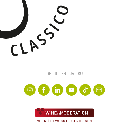
DE
IT
EN
JA
RU