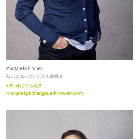
Margareta Pircher
Assistenza soci e contabilità
+39 0471 978 528
margaret.pircher@suedtirolwein.com