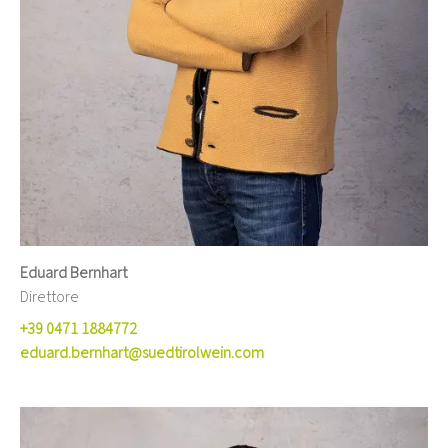
Eduard Bernhart
Direttore
+39 0471 1884772
eduard.bernhart@suedtirolwein.com