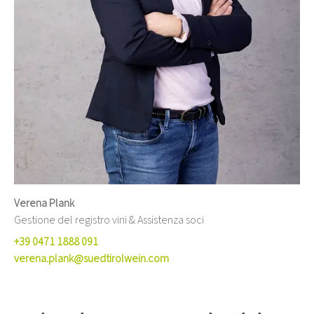
Verena Plank
Gestione del registro vini & Assistenza soci
+39 0471 1888 091
verena.plank@suedtirolwein.com