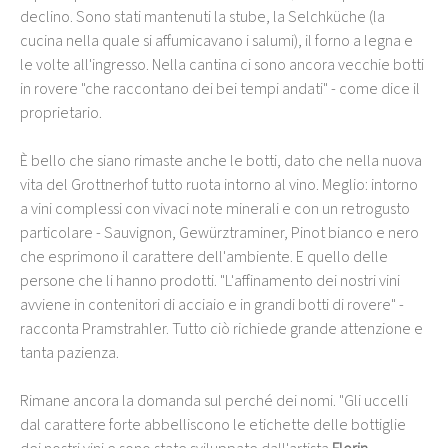
declino. Sono stati mantenuti la stube, la Selchküche (la
cucina nella quale si affumicavano i salumi), il forno a legna e
le volte all'ingresso. Nella cantina ci sono ancora vecchie botti
in rovere "che raccontano dei bei tempi andati" - come dice il
proprietario.
È bello che siano rimaste anche le botti, dato che nella nuova
vita del Grottnerhof tutto ruota intorno al vino. Meglio: intorno
a vini complessi con vivaci note minerali e con un retrogusto
particolare - Sauvignon, Gewürztraminer, Pinot bianco e nero
che esprimono il carattere dell'ambiente. E quello delle
persone che li hanno prodotti. "L'affinamento dei nostri vini
avviene in contenitori di acciaio e in grandi botti di rovere" -
racconta Pramstrahler. Tutto ciò richiede grande attenzione e
tanta pazienza.
Rimane ancora la domanda sul perché dei nomi. "Gli uccelli
dal carattere forte abbelliscono le etichette delle bottiglie