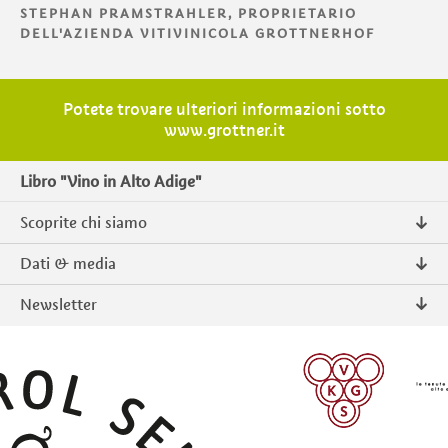
STEPHAN PRAMSTRAHLER, PROPRIETARIO
DELL'AZIENDA VITIVINICOLA GROTTNERHOF
Potete trovare ulteriori informazioni sotto
www.grottner.it
Libro "Vino in Alto Adige"
Scoprite chi siamo
Chi siamo
Dati & media
Contatto
Comunicati stampa
Newsletter
Intranet
Pubblicazioni
Prodotti tipici Alto Adige
Foto & Video
Iscriversi
ISCRIVERSI