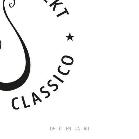
DE
IT
EN
JA
RU