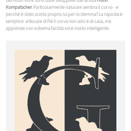
dei nostri vini e sono state sviluppate dall'artista
Florin
Kompatscher
. Particolarmente naturale sembra il corvo - e
perché è stato scelto proprio lui per lo stemma? La risposta è
semplice: a Novale di Fié il corvo non solo è di casa, ma
apprende con estrema facilità ed è molto intelligente.