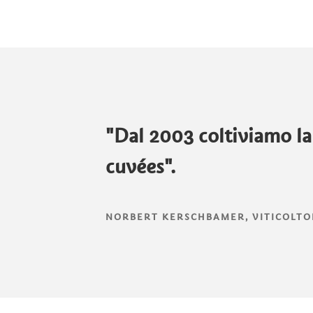
"Dal 2003 coltiviamo la 
cuvées".
NORBERT KERSCHBAMER, VITICOLTOR