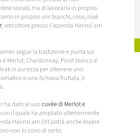
tine sociali, ma di lavorarla in proprio.
hiamo in proprio vini bianchi, rossi, rosè
r
, viticoltore presso l'azienda Hännsl am
hbamer segue la tradizione e punta sui
in e Merlot, Chardonnay, Pinot bianco e
icati in purezza per ottenere uno
matico o una Schiava fruttata, il
a.
r ha dato al suo
cuvée di Merlot e
 con il quale ha ampliato ulteriormente
zienda Hännsl am Ort potrà anche essere
ono non lo sono di certo.