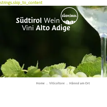
strings.skip_to_content
Home
.
Viticoltore
.
Hännsl am Ort