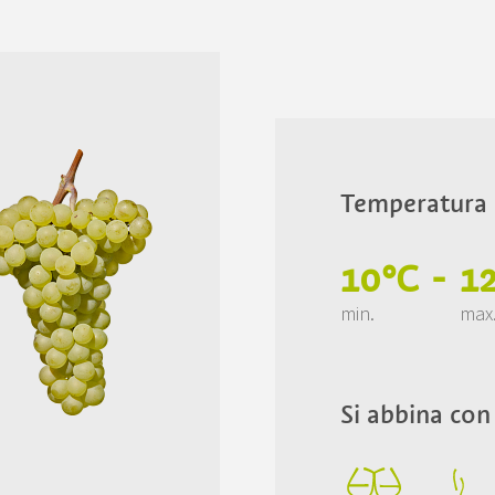
Temperatura d
10°C
-
1
min.
max
Si abbina con