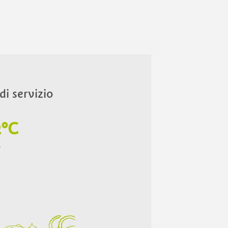
i servizio
2°C
.