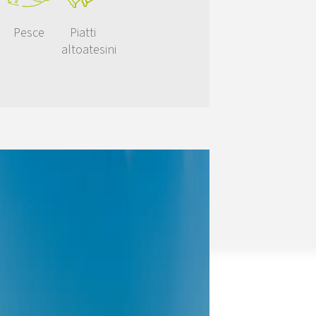
Pesce
Piatti
altoatesini