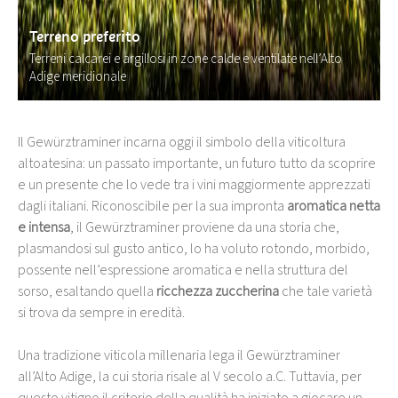
Terreno preferito
Terreni calcarei e argillosi in zone calde e ventilate nell’Alto
Adige meridionale
Il Gewürztraminer incarna oggi il simbolo della viticoltura
altoatesina: un passato importante, un futuro tutto da scoprire
e un presente che lo vede tra i vini maggiormente apprezzati
dagli italiani. Riconoscibile per la sua impronta
aromatica netta
e intensa
, il Gewürztraminer proviene da una storia che,
plasmandosi sul gusto antico, lo ha voluto rotondo, morbido,
possente nell’espressione aromatica e nella struttura del
sorso, esaltando quella
ricchezza zuccherina
che tale varietà
si trova da sempre in eredità.
Una tradizione viticola millenaria lega il Gewürztraminer
all’Alto Adige, la cui storia risale al V secolo a.C. Tuttavia, per
questo vitigno il criterio della qualità ha iniziato a giocare un