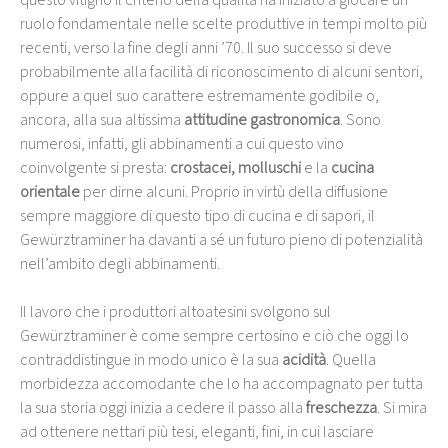
ruolo fondamentale nelle scelte produttive in tempi molto più
recenti, verso la fine degli anni ’70. Il suo successo si deve
probabilmente alla facilità di riconoscimento di alcuni sentori,
oppure a quel suo carattere estremamente godibile o,
ancora, alla sua altissima
attitudine gastronomica
. Sono
numerosi, infatti, gli abbinamenti a cui questo vino
coinvolgente si presta:
crostacei, molluschi
e la
cucina
orientale
per dirne alcuni. Proprio in virtù della diffusione
sempre maggiore di questo tipo di cucina e di sapori, il
Gewürztraminer ha davanti a sé un futuro pieno di potenzialità
nell’ambito degli abbinamenti.
Il lavoro che i produttori altoatesini svolgono sul
Gewürztraminer è come sempre certosino e ciò che oggi lo
contraddistingue in modo unico è la sua
acidità
. Quella
morbidezza accomodante che lo ha accompagnato per tutta
la sua storia oggi inizia a cedere il passo alla
freschezza
. Si mira
ad ottenere nettari più tesi, eleganti, fini, in cui lasciare