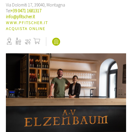
Via Dolomiti 17, 39040, Montagna
Tel
+39 0471 1681317
info@pfitscher.it
WWW.PFITSCHER.IT
ACQUISTA ONLINE