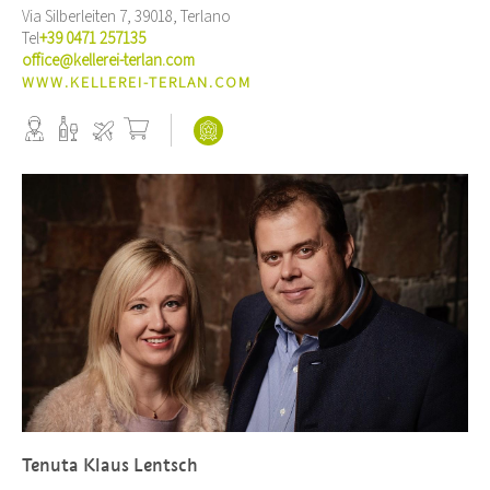
Via Silberleiten 7, 39018, Terlano
Tel
+39 0471 257135
office@kellerei-terlan.com
WWW.KELLEREI-TERLAN.COM
Tenuta Klaus Lentsch