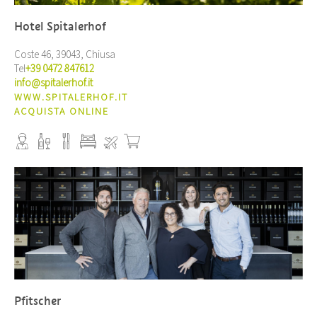
Hotel Spitalerhof
Coste 46, 39043, Chiusa
Tel
+39 0472 847612
info@spitalerhof.it
WWW.SPITALERHOF.IT
ACQUISTA ONLINE
Pfitscher