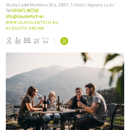
Strada Castel Monteriva 18/a, 39057, S. Paolo / Appiano s.s.d.v.
Tel
+39 0471 967263
info@klauslentsch.eu
WWW.KLAUSLENTSCH.EU
ACQUISTA ONLINE