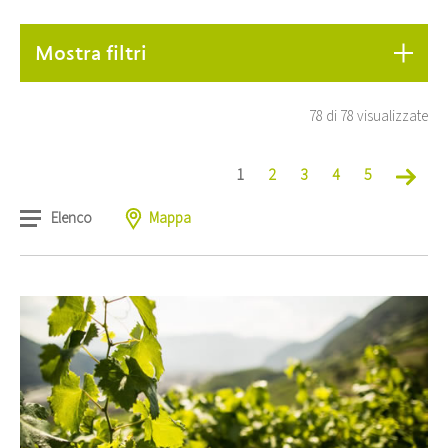
Mostra filtri
78 di 78 visualizzate
1
2
3
4
5
Elenco
Mappa