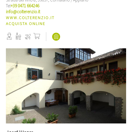
Strada del Vino 8, 39057, Cornaiano / Appiano
Tel
+39 0471 664246
info@colterenzio.it
WWW.COLTERENZIO.IT
ACQUISTA ONLINE