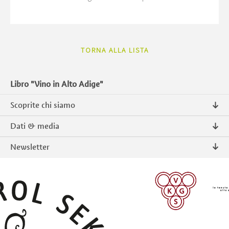
TORNA ALLA LISTA
Libro "Vino in Alto Adige"
Scoprite chi siamo
Chi siamo
Dati & media
Contatto
Comunicati stampa
Newsletter
Intranet
Pubblicazioni
Prodotti tipici Alto Adige
Foto & Video
Iscriversi
ISCRIVERSI