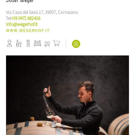
Josef Weger
Via Casa del Gesú 17, 39057, Cornaiano
Tel
+39 0471 662416
info@wegerhof.it
WWW.WEGERHOF.IT