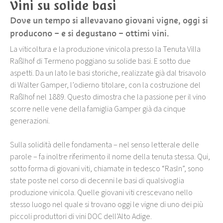
Vini su solide basi
Dove un tempo si allevavano giovani vigne, oggi si
producono – e si degustano – ottimi vini.
La viticoltura e la produzione vinicola presso la Tenuta Villa
Raßlhof di Termeno poggiano su solide basi. E sotto due
aspetti. Da un lato le basi storiche, realizzate già dal trisavolo
di Walter Gamper, l’odierno titolare, con la costruzione del
Raßlhof nel 1889. Questo dimostra che la passione per il vino
scorre nelle vene della famiglia Gamper già da cinque
generazioni.
Sulla solidità delle fondamenta – nel senso letterale delle
parole – fa inoltre riferimento il nome della tenuta stessa. Qui,
sotto forma di giovani viti, chiamate in tedesco “Rasln”, sono
state poste nel corso di decenni le basi di qualsivoglia
produzione vinicola. Quelle giovani viti crescevano nello
stesso luogo nel quale si trovano oggi le vigne di uno dei più
piccoli produttori di vini DOC dell’Alto Adige.