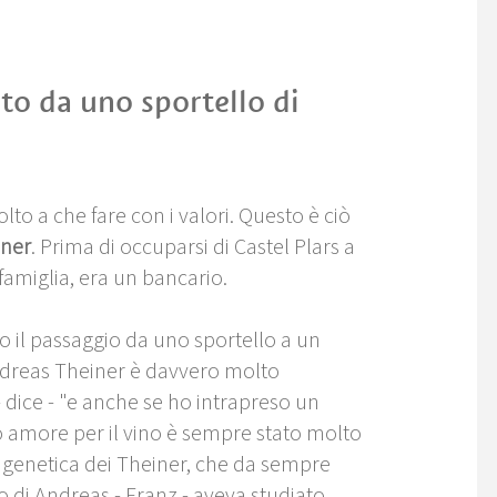
to da uno sportello di
to a che fare con i valori. Questo è ciò
iner
. Prima di occuparsi di Castel Plars a
famiglia, era un bancario.
il passaggio da uno sportello a un
ndreas Theiner è davvero molto
- dice - "e anche se ho intrapreso un
mio amore per il vino è sempre stato molto
lla genetica dei Theiner, che da sempre
no di Andreas - Franz - aveva studiato