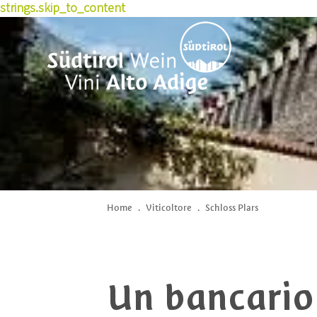
strings.skip_to_content
Home
.
Viticoltore
.
Schloss Plars
Un bancario