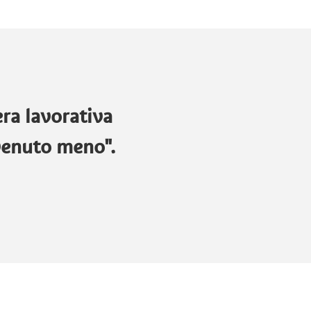
era lavorativa
venuto meno".