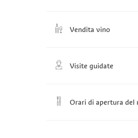
Vendita vino
Ogni venerdì dalle ore 10 alle
appuntamento telefonico.
Visite guidate
Aprile - Ottobre: Ogni martedì
Andreas Theiner.
Orari di apertura del 
Aprile - Ottobre: Prima colaz