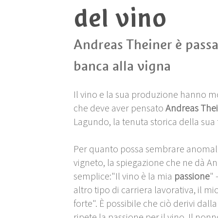
del vino
Andreas Theiner è passa
banca alla vigna
Il vino e la sua produzione hanno mol
che deve aver pensato
Andreas The
Lagundo, la tenuta storica della sua 
Per quanto possa sembrare anomalo 
vigneto, la spiegazione che ne dà A
semplice:"Il vino è la mia
passione
" 
altro tipo di carriera lavorativa, il 
forte". È possibile che ciò derivi da
ripete la passione per il vino. Il non