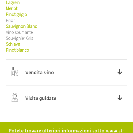
Lagrein
Merlot
Pinot grigio
Prior
Sauvignon Blanc
Vino spumante
Souvignier Gris
Schiava
Pinot bianco
Vendita vino
Da lunedi a sabato
08:00 - 12:00 14:00 - 18:00
Visite guidate
Da lunedi a sabato
08:00 - 12:00 14:00 - 18:00
Potete trovare ulteriori informazioni sotto
www.st-