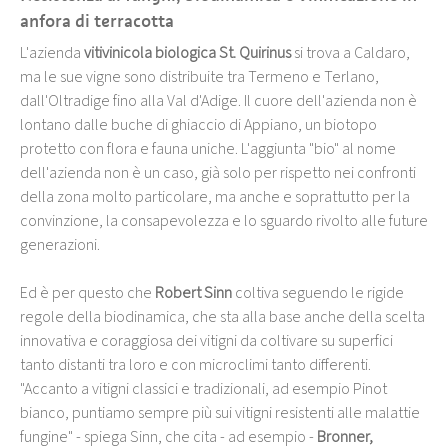
anfora di terracotta
L'azienda
vitivinicola biologica St. Quirinus
si trova a Caldaro,
ma le sue vigne sono distribuite tra Termeno e Terlano,
dall'Oltradige fino alla Val d'Adige. Il cuore dell'azienda non è
lontano dalle buche di ghiaccio di Appiano, un biotopo
protetto con flora e fauna uniche. L'aggiunta "bio" al nome
dell'azienda non è un caso, già solo per rispetto nei confronti
della zona molto particolare, ma anche e soprattutto per la
convinzione, la consapevolezza e lo sguardo rivolto alle future
generazioni.
Ed è per questo che
Robert Sinn
coltiva seguendo le rigide
regole della biodinamica, che sta alla base anche della scelta
innovativa e coraggiosa dei vitigni da coltivare su superfici
tanto distanti tra loro e con microclimi tanto differenti.
"Accanto a vitigni classici e tradizionali, ad esempio Pinot
bianco, puntiamo sempre più sui vitigni resistenti alle malattie
fungine" - spiega Sinn, che cita - ad esempio -
Bronner,