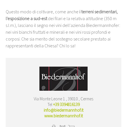
Questo modo di coltivare, come anche
i terreni sedimentari,
l'esposizione a sud-est
dei filari e la relativa altitudine (350 m
s.l.m.), lasciano il segno nei vini dell'azienda Biedermannhofer:
nei vini bianchi fruttati e minerali e nei vini rossi profondi e
corposi. Che sia merito del sostegno secolare prestato ai
rappresentanti della Chiesa? Chi lo sa!
Via Monte Leone 1 , 39010 , Cermes
Tel
+39 3394816139
info@biedermannhof.it
www.biedermannhof.it