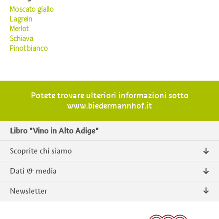
Moscato giallo
Lagrein
Merlot
Schiava
Pinot bianco
Potete trovare ulteriori informazioni sotto
www.biedermannhof.it
Libro "Vino in Alto Adige"
Scoprite chi siamo
Chi siamo
Dati & media
Contatto
Comunicati stampa
Newsletter
Intranet
Pubblicazioni
Prodotti tipici Alto Adige
Foto & Video
Iscriversi
ISCRIVERSI