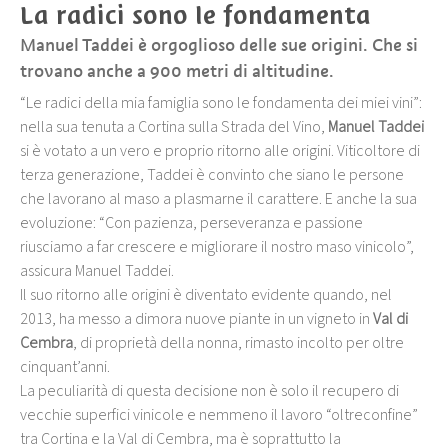
La radici sono le fondamenta
Manuel Taddei è orgoglioso delle sue origini. Che si
trovano anche a 900 metri di altitudine.
“Le radici della mia famiglia sono le fondamenta dei miei vini”:
nella sua tenuta a Cortina sulla Strada del Vino,
Manuel Taddei
si è votato a un vero e proprio ritorno alle origini. Viticoltore di
terza generazione, Taddei è convinto che siano le persone
che lavorano al maso a plasmarne il carattere. E anche la sua
evoluzione: “Con pazienza, perseveranza e passione
riusciamo a far crescere e migliorare il nostro maso vinicolo”,
assicura Manuel Taddei.
Il suo ritorno alle origini è diventato evidente quando, nel
2013, ha messo a dimora nuove piante in un vigneto in
Val di
Cembra
, di proprietà della nonna, rimasto incolto per oltre
cinquant’anni.
La peculiarità di questa decisione non è solo il recupero di
vecchie superfici vinicole e nemmeno il lavoro “oltreconfine”
tra Cortina e la Val di Cembra, ma è soprattutto la