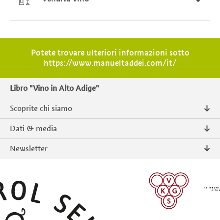
Potete trovare ulteriori informazioni sotto
https://www.manueltaddei.com/it/
Libro "Vino in Alto Adige"
Scoprite chi siamo
Chi siamo
Dati & media
Contatto
Comunicati stampa
Newsletter
Intranet
Pubblicazioni
Prodotti tipici Alto Adige
Foto & Video
Iscriversi
ISCRIVERSI