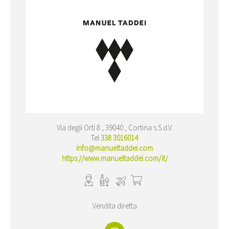
Via degli Orti 8 , 39040 , Cortina s.S.d.V.
Tel
338 3016014
info@manueltaddei.com
https://www.manueltaddei.com/it/
Vendita diretta