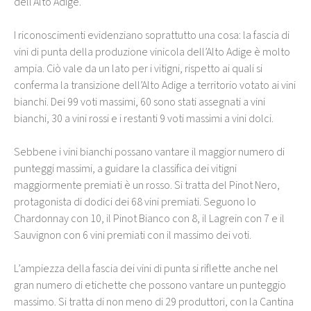
dell’Alto Adige.
I riconoscimenti evidenziano soprattutto una cosa: la fascia di
vini di punta della produzione vinicola dell’Alto Adige è molto
ampia. Ciò vale da un lato per i vitigni, rispetto ai quali si
conferma la transizione dell’Alto Adige a territorio votato ai vini
bianchi. Dei 99 voti massimi, 60 sono stati assegnati a vini
bianchi, 30 a vini rossi e i restanti 9 voti massimi a vini dolci.
Sebbene i vini bianchi possano vantare il maggior numero di
punteggi massimi, a guidare la classifica dei vitigni
maggiormente premiati è un rosso. Si tratta del Pinot Nero,
protagonista di dodici dei 68 vini premiati. Seguono lo
Chardonnay con 10, il Pinot Bianco con 8, il Lagrein con 7 e il
Sauvignon con 6 vini premiati con il massimo dei voti.
L’ampiezza della fascia dei vini di punta si riflette anche nel
gran numero di etichette che possono vantare un punteggio
massimo. Si tratta di non meno di 29 produttori, con la Cantina