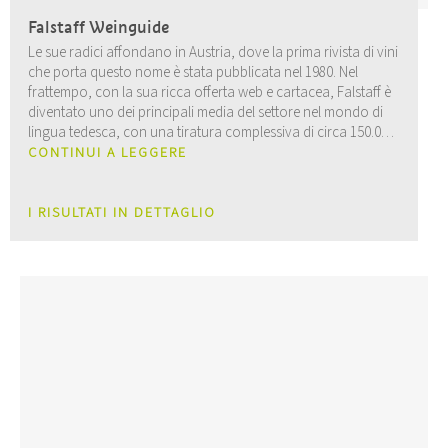
Falstaff Weinguide
Le sue radici affondano in Austria, dove la prima rivista di vini
che porta questo nome è stata pubblicata nel 1980. Nel
frattempo, con la sua ricca offerta web e cartacea, Falstaff è
diventato uno dei principali media del settore nel mondo di
lingua tedesca, con una tiratura complessiva di circa 150.000
copie, oltre a pubblicare le proprie guide, suddivise per
CONTINUI A LEGGERE
Paese.
I RISULTATI IN DETTAGLIO