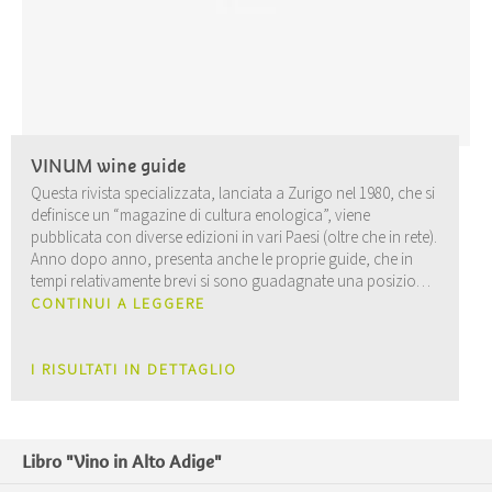
VINUM wine guide
Questa rivista specializzata, lanciata a Zurigo nel 1980, che si
definisce un “magazine di cultura enologica”, viene
pubblicata con diverse edizioni in vari Paesi (oltre che in rete).
Anno dopo anno, presenta anche le proprie guide, che in
tempi relativamente brevi si sono guadagnate una posizione
influente, soprattutto nel mondo germanofono.
CONTINUI A LEGGERE
I RISULTATI IN DETTAGLIO
Libro "Vino in Alto Adige"