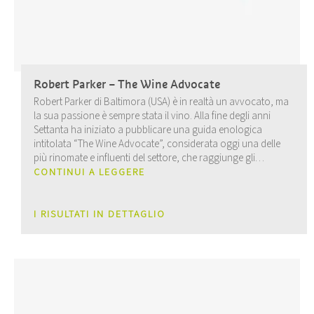
Robert Parker – The Wine Advocate
Robert Parker di Baltimora (USA) è in realtà un avvocato, ma
la sua passione è sempre stata il vino. Alla fine degli anni
Settanta ha iniziato a pubblicare una guida enologica
intitolata “The Wine Advocate”, considerata oggi una delle
più rinomate e influenti del settore, che raggiunge gli
estimatori in più di 40 Paesi in tutto il mondo.
CONTINUI A LEGGERE
I RISULTATI IN DETTAGLIO