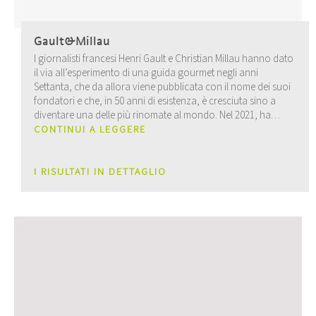
Gault&Millau
I giornalisti francesi Henri Gault e Christian Millau hanno dato
il via all’esperimento di una guida gourmet negli anni
Settanta, che da allora viene pubblicata con il nome dei suoi
fondatori e che, in 50 anni di esistenza, è cresciuta sino a
diventare una delle più rinomate al mondo. Nel 2021, ha
aggiunto anche una serie di guide regionali sui vini, tra cui
CONTINUI A LEGGERE
una sull’Alto Adige.
I RISULTATI IN DETTAGLIO