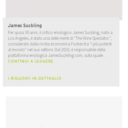
James Suckling
Per quasi 30 anni, il critico enologico James Suckling, nato a
Los Angeles, è stato una delle menti di “The Wine Spectator”,
considerato dalla rivista economica Forbes tra “i più potenti
al mondo” nel suo settore. Dal 2010, è responsabile della
piattaforma enologica JamesSuckling.com, sulla quale
vengono valutati ogni anno circa 25.000 vini.
CONTINUI A LEGGERE
I RISULTATI IN DETTAGLIO