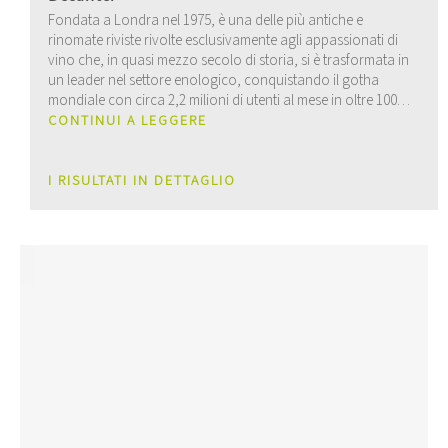
Fondata a Londra nel 1975, è una delle più antiche e
rinomate riviste rivolte esclusivamente agli appassionati di
vino che, in quasi mezzo secolo di storia, si è trasformata in
un leader nel settore enologico, conquistando il gotha
mondiale con circa 2,2 milioni di utenti al mese in oltre 100
Paesi, attraverso i suoi canali cartacei, digitali e social.
CONTINUI A LEGGERE
I RISULTATI IN DETTAGLIO