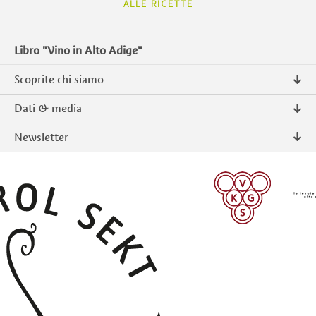
ALLE RICETTE
Libro "Vino in Alto Adige"
Scoprite chi siamo
Chi siamo
Dati & media
Contatto
Comunicati stampa
Newsletter
Intranet
Pubblicazioni
Prodotti tipici Alto Adige
Foto & Video
Iscriversi
ISCRIVERSI