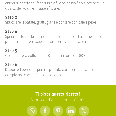
chiodi di garofano, far ridurre a fuoco basso fino a ottenere un
quarto del volume iniziale e filtrare.
Step 3
Sbucciare le patate, grattugiarle e condire con sale e pepe.
Step 4
Spinare i filetti di branzino, ricoprire la parte della carne con le
patate, rosolare in padella e disporre su una placca.
Step 5
Completare la cottura per 10 minuti in forno a 180°C.
Step 6
Disporre il pesce nei piatti di portata con le cime di rapa e
completare con la riduzione di vino.
Ti piace questa ricetta?
Allora condividila con i tuoi amici