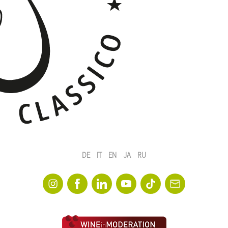
DE
IT
EN
JA
RU