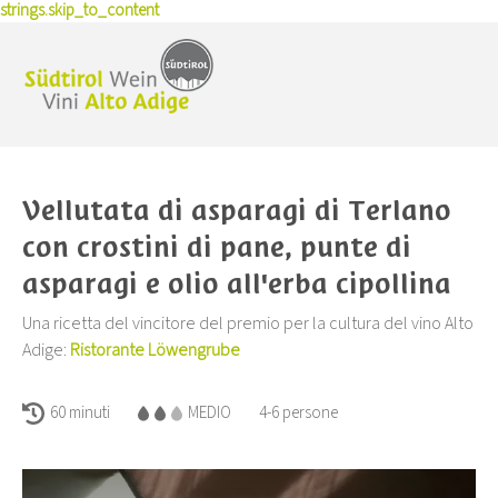
La capsula “Südtirol”
strings.skip_to_content
Vitigni bianchi
Storia
Esperienze
Produttori di vino
Vitigni rossi
Sostenibilità
Acquisto vino
Dati e media
Vivere il vino
Terroir
Pionieri
Premio per la cultura del vino
Winetales
News
Ricette
Premi e riconoscimenti
Comunicati stampa
Eventi
Vellutata di asparagi di Terlano
Toolbox per la carta dei vini
Corsi e seminari
Annate
con crostini di pane, punte di
Skyalps
Pubblicazioni
asparagi e olio all'erba cipollina
Foto & Video
Una ricetta del vincitore del premio per la cultura del vino Alto
Offerte di lavoro
Adige:
Ristorante Löwengrube
Bandi
Chi siamo
60 minuti
MEDIO
4-6 persone