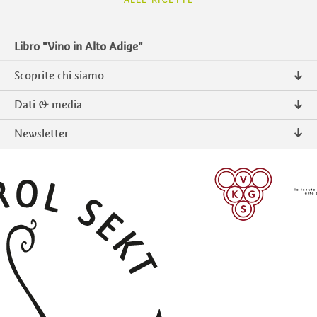
ALLE RICETTE
Libro "Vino in Alto Adige"
Scoprite chi siamo
Chi siamo
Dati & media
Contatto
Comunicati stampa
Newsletter
Intranet
Pubblicazioni
Prodotti tipici Alto Adige
Foto & Video
Iscriversi
ISCRIVERSI