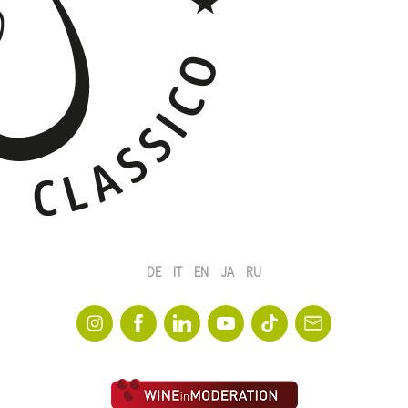
DE
IT
EN
JA
RU