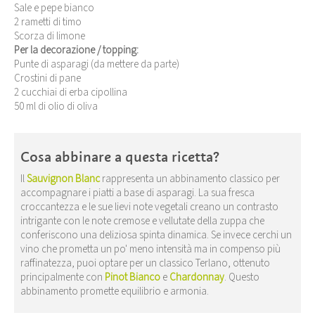
Sale e pepe bianco
2 rametti di timo
Scorza di limone
Per la decorazione / topping:
Punte di asparagi (da mettere da parte)
Crostini di pane
2 cucchiai di erba cipollina
50 ml di olio di oliva
Cosa abbinare a questa ricetta?
Il
Sauvignon Blanc
rappresenta un abbinamento classico per
accompagnare i piatti a base di asparagi. La sua fresca
croccantezza e le sue lievi note vegetali creano un contrasto
intrigante con le note cremose e vellutate della zuppa che
conferiscono una deliziosa spinta dinamica. Se invece cerchi un
vino che prometta un po' meno intensità ma in compenso più
raffinatezza, puoi optare per un classico Terlano, ottenuto
principalmente con
Pinot Bianco
e
Chardonnay
. Questo
abbinamento promette equilibrio e armonia.