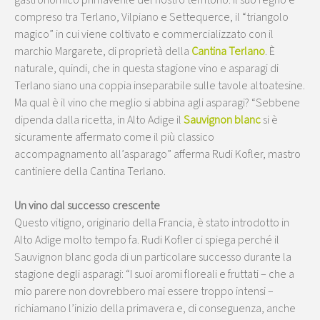
compreso tra Terlano, Vilpiano e Settequerce, il “triangolo
magico” in cui viene coltivato e commercializzato con il
marchio Margarete, di proprietà della
Cantina Terlano
. È
naturale, quindi, che in questa stagione vino e asparagi di
Terlano siano una coppia inseparabile sulle tavole altoatesine.
Ma qual è il vino che meglio si abbina agli asparagi? “Sebbene
dipenda dalla ricetta, in Alto Adige il
Sauvignon blanc
si è
sicuramente affermato come il più classico
accompagnamento all’asparago” afferma Rudi Kofler, mastro
cantiniere della Cantina Terlano.
Un vino dal successo crescente
Questo vitigno, originario della Francia, è stato introdotto in
Alto Adige molto tempo fa. Rudi Kofler ci spiega perché il
Sauvignon blanc goda di un particolare successo durante la
stagione degli asparagi: “I suoi aromi floreali e fruttati – che a
mio parere non dovrebbero mai essere troppo intensi –
richiamano l’inizio della primavera e, di conseguenza, anche