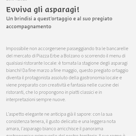
Evviva gli asparagi!
Un brindisi a quest’ortaggio e al suo pregiato
accompagnamento
Impossibile non accorgersene passeggiando tra le bancarelle
del mercato di Piazza Erbe a Bolzano o scorrendo il menu di
qualsiasi ristorante locale: è tornata la stagione degli asparagi
bianchi! Da fine marzo a fine maggio, questo pregiato ortaggio
diventa il protagonista assoluto della gastronomia locale e
viene preparato con creatività e fantasia nelle cucine dei
ristoranti, che lo propongono in piatti classici e in
interpretazioni sempre nuove.
L’aspetto elegante ne anticipa già il sapore: con la sua
consistenza tenera, il gusto delicato e una leggera nota
amara, l’asparago bianco arricchisce il panorama
gastronomico primaverile del nostro territorio. Il suo regno è