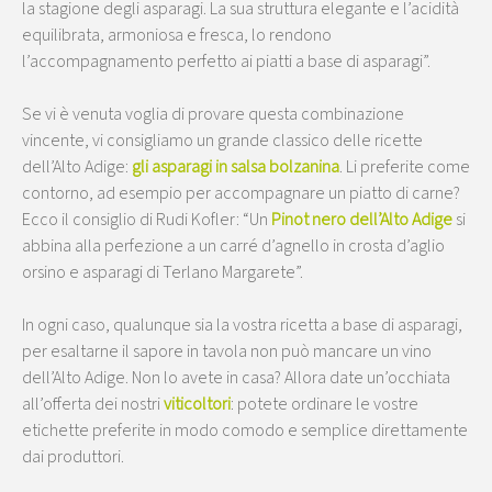
la stagione degli asparagi. La sua struttura elegante e l’acidità
equilibrata, armoniosa e fresca, lo rendono
l’accompagnamento perfetto ai piatti a base di asparagi”.
Se vi è venuta voglia di provare questa combinazione
vincente, vi consigliamo un grande classico delle ricette
dell’Alto Adige:
gli asparagi in salsa bolzanina
. Li preferite come
contorno, ad esempio per accompagnare un piatto di carne?
Ecco il consiglio di Rudi Kofler: “Un
Pinot nero dell’Alto Adige
si
abbina alla perfezione a un carré d’agnello in crosta d’aglio
orsino e asparagi di Terlano Margarete”.
In ogni caso, qualunque sia la vostra ricetta a base di asparagi,
per esaltarne il sapore in tavola non può mancare un vino
dell’Alto Adige. Non lo avete in casa? Allora date un’occhiata
all’offerta dei nostri
viticoltori
: potete ordinare le vostre
etichette preferite in modo comodo e semplice direttamente
dai produttori.