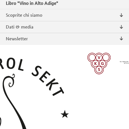
Libro "Vino in Alto Adige"
Scoprite chi siamo
Chi siamo
Dati & media
Contatto
Comunicati stampa
Newsletter
Intranet
Pubblicazioni
Prodotti tipici Alto Adige
Foto & Video
Iscriversi
ISCRIVERSI