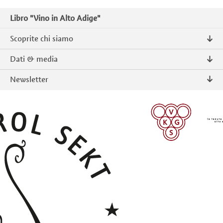
Libro "Vino in Alto Adige"
Scoprite chi siamo
Chi siamo
Dati & media
Contatto
Comunicati stampa
Newsletter
Intranet
Pubblicazioni
Prodotti tipici Alto Adige
Foto & Video
Iscriversi
ISCRIVERSI