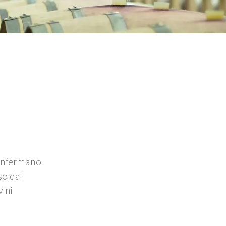
confermano
so dai
vini