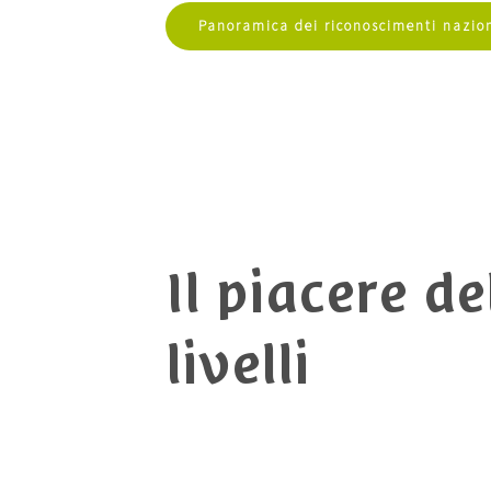
Panoramica dei riconoscimenti nazion
Il piacere d
livelli