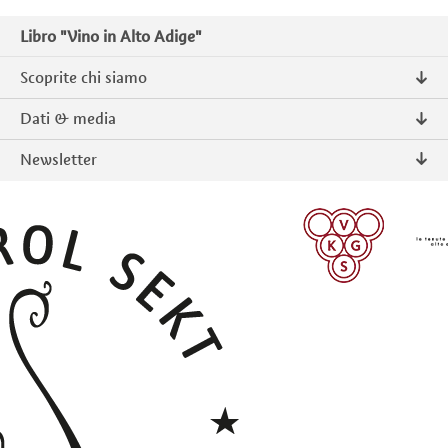
Libro "Vino in Alto Adige"
Scoprite chi siamo
Chi siamo
Dati & media
Contatto
Comunicati stampa
Newsletter
Intranet
Pubblicazioni
Prodotti tipici Alto Adige
Foto & Video
Iscriversi
ISCRIVERSI