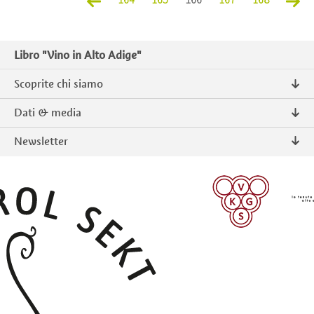
Libro "Vino in Alto Adige"
Scoprite chi siamo
Chi siamo
Dati & media
Contatto
Comunicati stampa
Newsletter
Intranet
Pubblicazioni
Prodotti tipici Alto Adige
Foto & Video
Iscriversi
ISCRIVERSI