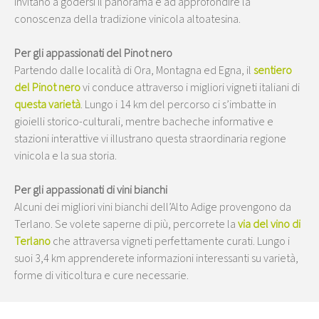
invitano a godersi il panorama e ad approfondire la
conoscenza della tradizione vinicola altoatesina.
Per gli appassionati del Pinot nero
Partendo dalle località di Ora, Montagna ed Egna, il
sentiero
del Pinot nero
vi conduce attraverso i migliori vigneti italiani di
questa varietà
. Lungo i 14 km del percorso ci s’imbatte in
gioielli storico-culturali, mentre bacheche informative e
stazioni interattive vi illustrano questa straordinaria regione
vinicola e la sua storia.
Per gli appassionati di vini bianchi
Alcuni dei migliori vini bianchi dell’Alto Adige provengono da
Terlano. Se volete saperne di più, percorrete la
via del vino di
Terlano
che attraversa vigneti perfettamente curati. Lungo i
suoi 3,4 km apprenderete informazioni interessanti su varietà,
forme di viticoltura e cure necessarie.