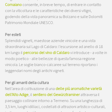
Cornaiano
consente, in breve tempo, di entrare in contatto
con la viticoltura e le caratteristiche dei diversi vitigni,
godendo della vista panoramica su Bolzano e sulle Dolomiti
Patrimonio Mondiale UNESCO.
Per esteti
Splendidi vigneti, maestose aziende vinicole e una vista
straordinaria sul Lago di Caldaro: l’escursione ad anello di 18
km lungo il
percorso del vino di Caldaro
vi introduce - a volte in
modo poetico - alle bellezze di questa famosa regione
vinicola. Le soglie bianco-calcaree sul terreno riportano i
leggendari nomi degli antichi vigneti.
Per gli amanti della cultura
Nell’area di coltivazione di una
delle più aromatiche varietà
dell’Alto Adige
, il
sentiero del Gewürztraminer
attraversa il
paesaggio collinare intorno a Termeno. Su una lunghezza di
3,5 km, luoghi idilliaci, costellati di attrazioni artistico-culturali,