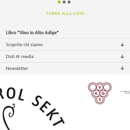
TORNA ALLA LISTA
Libro "Vino in Alto Adige"
Scoprite chi siamo
Chi siamo
Dati & media
Contatto
Comunicati stampa
Newsletter
Intranet
Pubblicazioni
Prodotti tipici Alto Adige
Foto & Video
Iscriversi
ISCRIVERSI