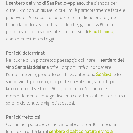
Il
sentiero del vino di San Paolo-Appiano
, che si snoda per
oltre 2 km con un dislivello di 43 m, è particolarmente facile e
piacevole. Per secoli le condizioni climatiche privilegiate
hanno favorito la viticoltura tanto che, già nel 1899, su un
pendio scosceso sono state piantate viti di
Pinot bianco
,
conservatesi fino ad oggi.
Per i più determinati
Nel cuore di un pittoresco paesaggio collinare, il
sentiero del
vino Santa Maddalena
offre l’opportunità di conoscere
l’omonimo vino, prodotto con l’uva autoctona
Schiava
, e le
sue origini. Il percorso, che parte da Bolzano, si snoda per 16
km con un dislivello di 690 m, rendendo l’escursione
moderatamente impegnativa, ma caratterizzata dalla vista su
splendide tenute e vigneti scoscesi.
Per i più frettolosi
Con un tempo di percorrenza totale di circa 40 min e una
lunghezza di 1,5 km, il
sentiero didattico natura e vino a